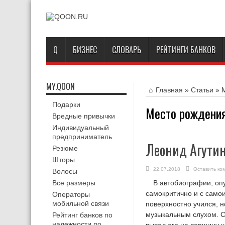
Q
БИЗНЕС
СЛОВАРЬ
РЕЙТИНГИ БАНКОВ
MY.QOON
Главная
»
Статьи
»
Подарки
Место рождени
Вредные привычки
Индивидуальный
предприниматель
Леонид Агути
Резюме
Шторы
22.07.2018
Оставить ко
Волосы
Все размеры
В автобиографии, оп
самокритично и с самои
Операторы
мобильной связи
поверхностно учился, н
музыкальным слухом. С
Рейтинг банков по
надежности по