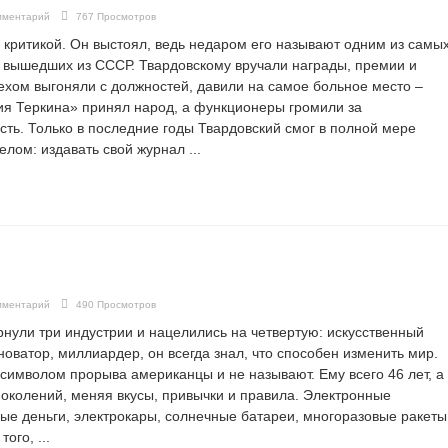
мментарий
767 Просмотров
 критикой. Он выстоял, ведь недаром его называют одним из самы
 вышедших из СССР. Твардовскому вручали награды, премии и
ехом выгоняли с должностей, давили на самое больное место –
лия Теркина» принял народ, а функционеры громили за
ть. Только в последние годы Твардовский смог в полной мере
ом: издавать свой журнал ...
мментарий
490 Просмотров
нули три индустрии и нацелились на четвертую: искусственный
новатор, миллиардер, он всегда знал, что способен изменить мир.
символом прорыва американцы и не называют. Ему всего 46 лет, а
поколений, меняя вкусы, привычки и правила. Электронные
ые деньги, электрокары, солнечные батареи, многоразовые ракеты
ого, ...