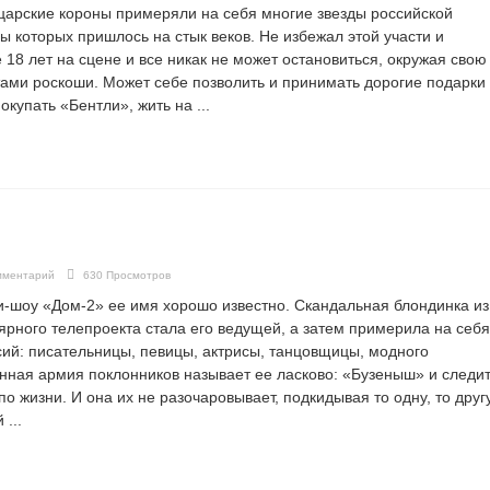
царские короны примеряли на себя многие звезды российской
ы которых пришлось на стык веков. Не избежал этой участи и
 18 лет на сцене и все никак не может остановиться, окружая свою
тами роскоши. Может себе позволить и принимать дорогие подарки 
окупать «Бентли», жить на ...
мментарий
630 Просмотров
и-шоу «Дом-2» ее имя хорошо известно. Скандальная блондинка из
ярного телепроекта стала его ведущей, а затем примерила на себя
ий: писательницы, певицы, актрисы, танцовщицы, модного
нная армия поклонников называет ее ласково: «Бузеныш» и следи
о жизни. И она их не разочаровывает, подкидывая то одну, то друг
 ...