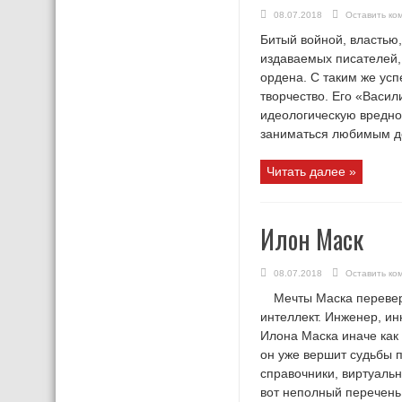
08.07.2018
Оставить ко
Битый войной, властью,
издаваемых писателей,
ордена. С таким же усп
творчество. Его «Васи
идеологическую вреднос
заниматься любимым дел
Читать далее »
Илон Маск
08.07.2018
Оставить ко
Мечты Маска перевер
интеллект. Инженер, ин
Илона Маска иначе как 
он уже вершит судьбы 
справочники, виртуальн
вот неполный перечень т