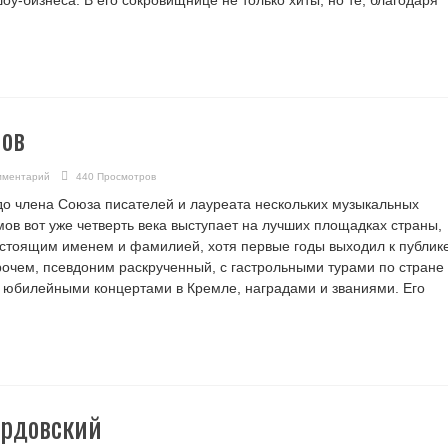
оу-бизнеса. В его сокровищнице не только хиты, но те, благодаря
мов
мментарий
440 Просмотров
до члена Союза писателей и лауреата нескольких музыкальных
ов вот уже четверть века выступает на лучших площадках страны,
тоящим именем и фамилией, хотя первые годы выходил к публик
рочем, псевдоним раскрученный, с гастрольными турами по стране
с юбилейными концертами в Кремле, наградами и званиями. Его
ардовский