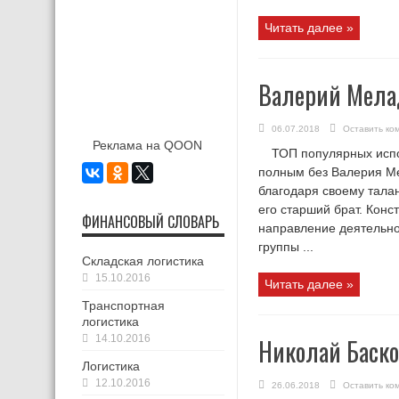
Читать далее »
Валерий Мела
06.07.2018
Оставить ко
Реклама на QOON
ТОП популярных испол
полным без Валерия Ме
благодаря своему тала
его старший брат. Конс
ФИНАНСОВЫЙ СЛОВАРЬ
направление деятельно
группы ...
Складская логистика
15.10.2016
Читать далее »
Транспортная
логистика
14.10.2016
Николай Баско
Логистика
12.10.2016
26.06.2018
Оставить ко