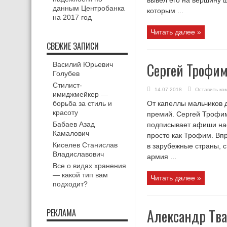
вывел его на вершину ш
данным Центробанка
которым ...
на 2017 год
Читать далее »
СВЕЖИЕ ЗАПИСИ
Сергей Трофи
Василий Юрьевич
Голубев
Стилист-
14.07.2018
Оставить ко
имиджмейкер —
борьба за стиль и
От капеллы мальчиков 
красоту
премий. Сергей Трофим
Бабаев Азад
подписывает афиши нас
Камалович
просто как Трофим. Вп
Киселев Станислав
в зарубежные страны, 
Владиславович
армия ...
Все о видах хранения
— какой тип вам
Читать далее »
подходит?
Александр Тв
РЕКЛАМА