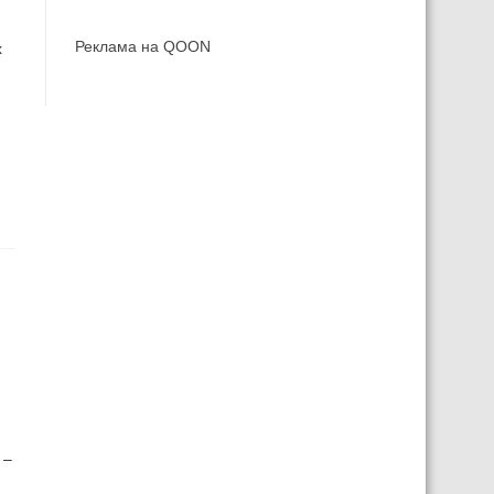
Реклама на QOON
х
 –