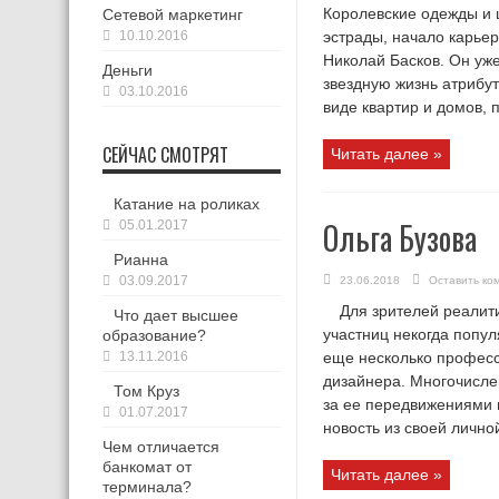
Королевские одежды и 
Сетевой маркетинг
10.10.2016
эстрады, начало карьер
Николай Басков. Он уже
Деньги
звездную жизнь атрибу
03.10.2016
виде квартир и домов, п
СЕЙЧАС СМОТРЯТ
Читать далее »
Катание на роликах
Ольга Бузова
05.01.2017
Рианна
03.09.2017
23.06.2018
Оставить ко
Для зрителей реалит
Что дает высшее
участниц некогда попул
образование?
13.11.2016
еще несколько професс
дизайнера. Многочисле
Том Круз
за ее передвижениями п
01.07.2017
новость из своей личной
Чем отличается
банкомат от
Читать далее »
терминала?