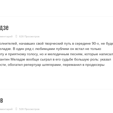
дзе
мментарий
628 Просмотров
нителей, начавших свой творческий путь в середине 90-х, не буд
ладзе. В один ряд с любимцами публики он встал не только
нту и приятному голосу, но и мелодичным песням, которые написал
тантин Меладзе вообще сыграл в его судьбе большую роль: указал
сти, обогатил репертуар шлягерами, переманил в продюсеры
в
мментарий
528 Просмотров