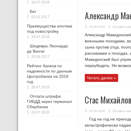
28.07.2018
Бег
Александр Ма
05.01.2017
Преимущества ипотеки
23.06.2018
Оставить ко
под новостройку
Александр Македонский 
28.07.2018
военными походами, во
Шедевры Леонардо
сына против отца, поэ
да Винчи
рассказами о походах,
20.06.2017
Македонский был упрям
переубедить. Но возмож
Рейтинг банков по
надежности по данным
Центробанка на 2018
Читать далее »
год
28.07.2018
Оплата штрафа
Стас Михайло
ГИБДД через терминал
Сбербанка
23.06.2018
Оставить ко
28.07.2018
Год на год не приход
катастрофически падают