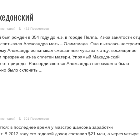
кедонский
мментарий
472 Просмотров
был рождён в 354 году до н.э. в городе Пелла. Из-за занятости от
спитывала Александра мать – Олимпиада. Она пыталась настроит
тому Александр испытывал смешанные чувства к отцу: восхищение
 и презрение из-за сплетен матери. Упрямый Македонский
 от природы. Рассердившегося Александра невозможно было
но было склонить ...
в
мментарий
701 Просмотров
ится: в последнее время у маэстро шансона заработки
. В 2012 году его годовой доход составил $21 млн, а через четыре