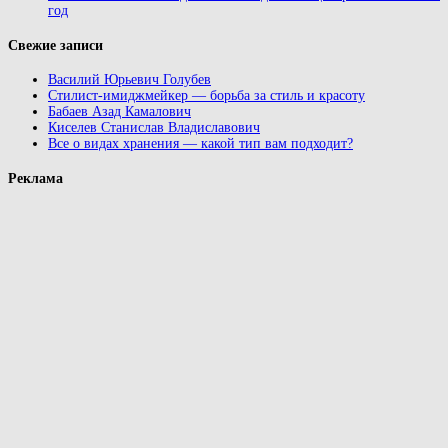
год
Свежие записи
Василий Юрьевич Голубев
Стилист-имиджмейкер — борьба за стиль и красоту
Бабаев Азад Камалович
Киселев Станислав Владиславович
Все о видах хранения — какой тип вам подходит?
Реклама